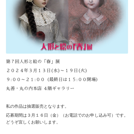
第７回人形と絵の「春」展
２０２４年３月１３日
(
水
)
～１９日
(
火
)
９
:
００～２１
:
００（最終日は１５
:
００閉場）
丸善・丸の内本店 ４階ギャラリー
私の作品は抽選販売となります。
応募期間は３月１６日（金）（お電話でのお申し込み可）です。
どうぞ宜しくお願いします。