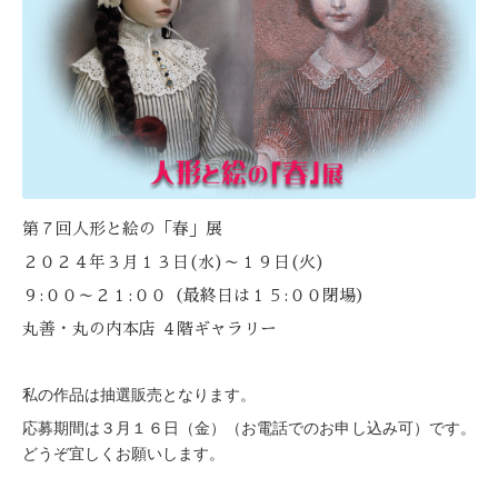
第７回人形と絵の「春」展
２０２４年３月１３日
(
水
)
～１９日
(
火
)
９
:
００～２１
:
００（最終日は１５
:
００閉場）
丸善・丸の内本店 ４階ギャラリー
私の作品は抽選販売となります。
応募期間は３月１６日（金）（お電話でのお申し込み可）です。
どうぞ宜しくお願いします。