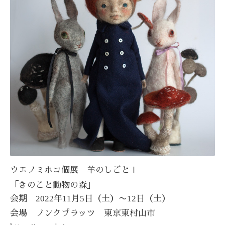
Ⅰ
ウエノミホコ個展 羊のしごと
「きのこと動物の森」
2022
11
5
12
会期
年
月
日（土）〜
日（土）
会場 ノンクプラッツ 東京東村山市