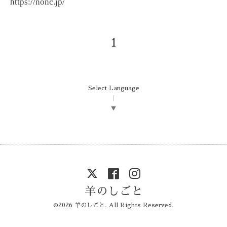
https://nonc.jp/
1
Select Language
▼
羊のしごと
©2026
羊のしごと
. All Rights Reserved.