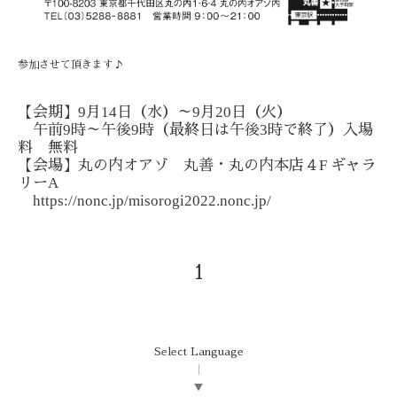
参加させて頂きます♪
9
14
9
20
【会期】
月
日（水）～
月
日（火）
9
9
3
午前
時～午後
時（最終日は午後
時で終了）入場
料 無料
F
【会場】丸の内オアゾ 丸善・丸の内本店４
ギャラ
A
リー
https://nonc.jp/misorogi2022.nonc.jp/
1
Select Language
▼