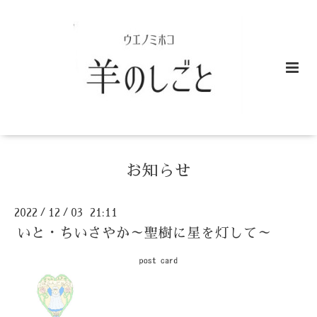
お知らせ
2022
12
03 21:11
/
/
いと・ちいさやか～聖樹に星を灯して～