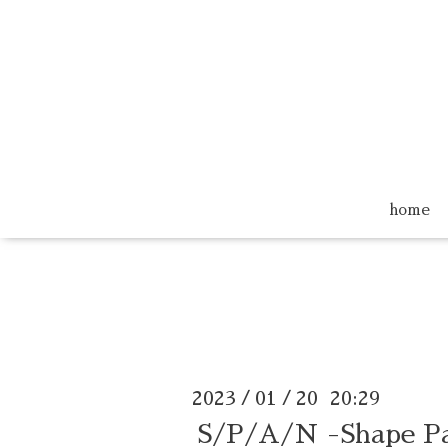
home
2023
01
20 20:29
/
/
S/P/A/N -Shape Pa