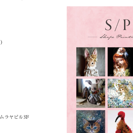
日）
）
ムラヤビル3F