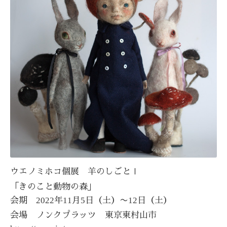
Ⅰ
ウエノミホコ個展 羊のしごと
「きのこと動物の森」
2022
11
5
12
会期
年
月
日（土）〜
日（土）
会場 ノンクプラッツ 東京東村山市