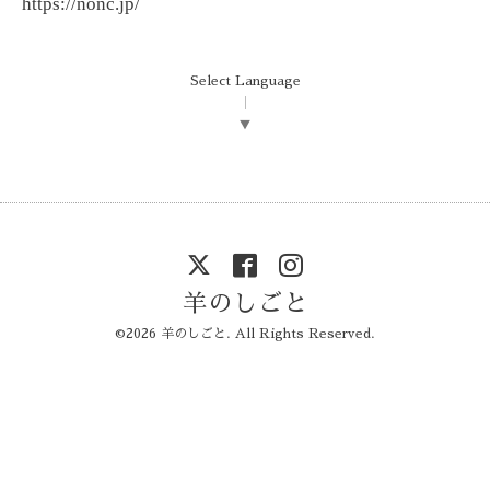
https://nonc.jp/
Select Language
▼
羊のしごと
©2026
羊のしごと
. All Rights Reserved.