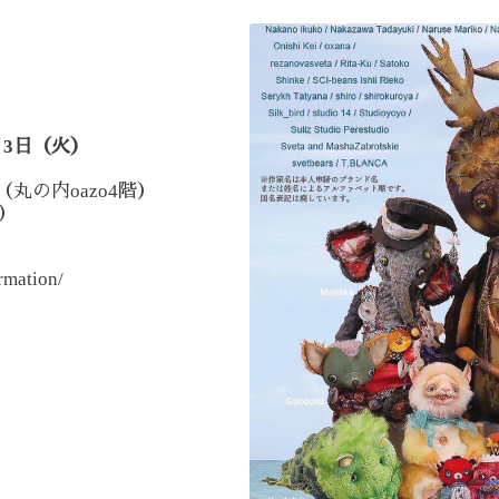
3
月
日（火）
oazo4
（丸の内
階）
）
rmation/