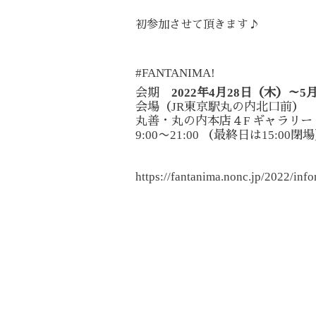
初参加させて頂きます♪
#FANTANIMA!
2022
4
28
5
会期
年
月
日（木）～
JR
会場（
東京駅丸の内北口前）
F
丸善・丸の内本店４
ギャラリー
9:00
21:00
15:00
〜
（最終日は
閉場
https://fantanima.nonc.jp/2022/info