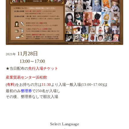
11月28日
2021年
13:00～17:00
★当日配布の
先行入場チケット
産業貿易センター浜松館
(有料)
をお持ちの方は
11:30
より入場
一般入場(13:00~17:00)は
最初のみ
整理券
で250名が入場し
その後、整理券なしで順次入場
Select Language