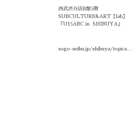
西武渋谷店
B
館
5
階
SUBCULTURE&ART
【
lab
】
『
U15ABC in
SHIBUYA
』
sogo-seibu.jp/shibuya/topics…