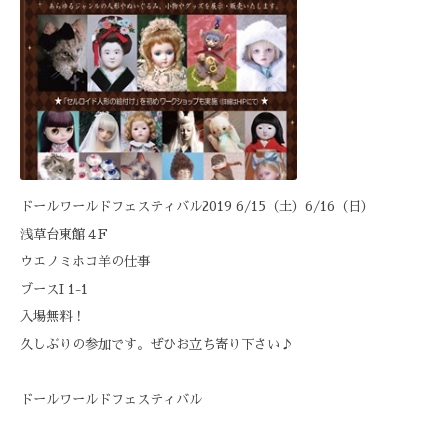
ドールワールドフェスティバル
2019 6/15
（土）
6/16
（日）
浅草台東館４
F
ウエノミホコ
羊の仕事
ブース
I 1-1
入場無料！
久しぶりの参加です。ぜひお立ち寄り下さい♪
ドールワールドフェスティバル